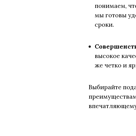
понимаем, чт
мы готовы уд
сроки.
Совершенств
высокое каче
же четко и яр
Выбирайте пода
преимуществами
впечатляющему