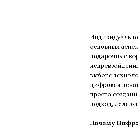
Индивидуальнос
основных аспек
подарочные кор
непревзойденны
выборе техноло
цифровая печа
просто создани
подход, делаю
Почему Цифров