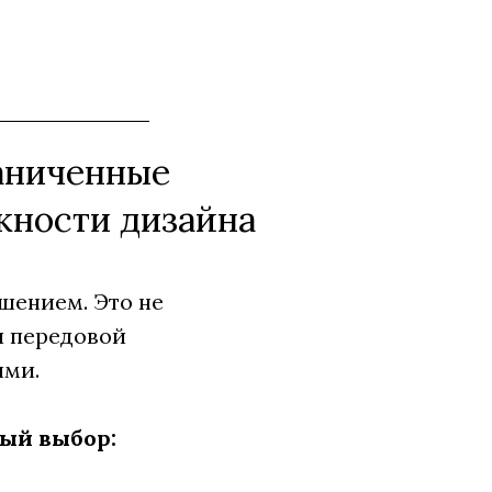
аниченные
жности дизайна
шением. Это не
и передовой
ыми.
ный выбор: