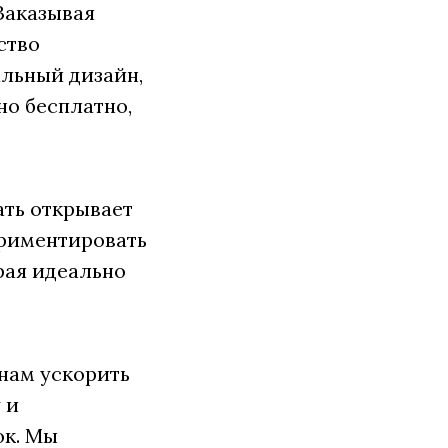
 Заказывая
ство
альный дизайн,
но бесплатно,
ть открывает
ериментировать
рая идеально
нам ускорить
 и
ок. Мы