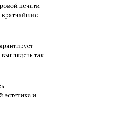
фровой печати
е кратчайшие
гарантирует
 выглядеть так
сь
й эстетике и