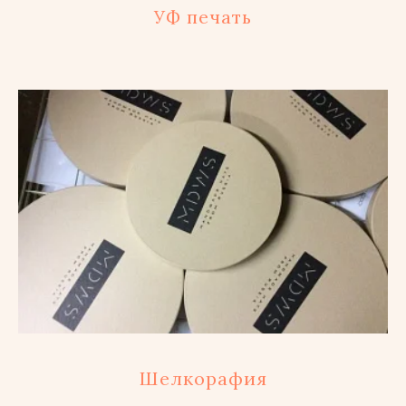
УФ печать
Шелкорафия