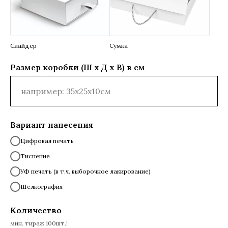
Слайдер
Сумка
Размер коробки (Ш х Д х В) в см
Вариант нанесения
Цифровая печать
Тиснение
УФ печать (в т.ч. выборочное лакирование)
Шелкография
Количество
мин. тираж 100шт.!