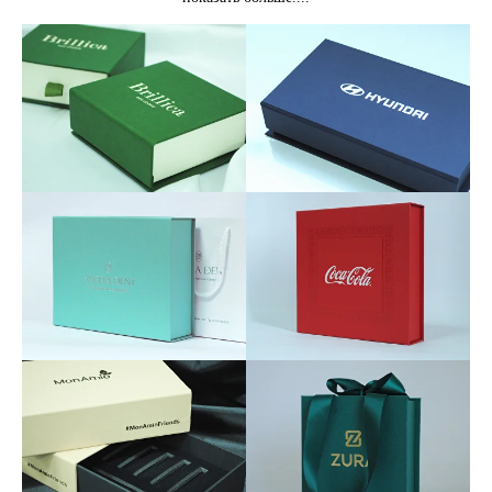
Подарочные коробки Алматы и Астана оптом
и в розницу (любым тиражом) из бумаги и
картона
Каждый подарок, который вы преподносите имениннику
или человеку по другому случаю жизни, важно
преподнести красиво. Для упаковки больших и мелких
подарков необходима подарочная коробка.
Если вы ведете бизнес подарочные коробки – один из
важных элементов вашей деятельности. Потому что на
встречах и совещаниях принято одаривать друг друга
презентами.
Если подарок, который вы презентуете больших размеров,
то для его упаковки понадобится большая подарочная
коробка. У нас в ассортименте упаковочных коробок есть
большие подарочные коробки Алматы, которые
отличаются стильным дизайном.
Упаковочные коробки бывают разными по размерам и
дизайну. Мы продаем бумажные подарочные коробки с
оригинальным оформлением. Подарочные упаковки
Алматы изготовлены из бумаги и картона высокого
качества. Коробки прекрасно держат форму и не мнутся.
Подарочные коробки Алматы можно приобрести на
нашем сайте paperibox.kz. Вам нужна большая